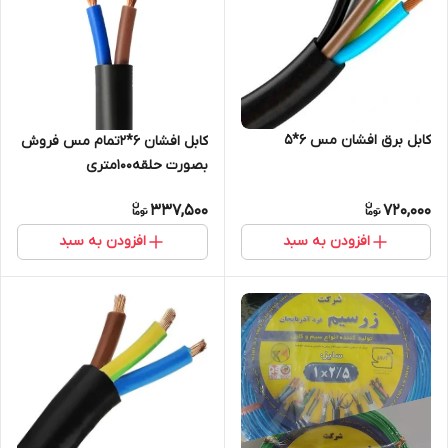
کابل برق افشان مس ‎‎ 5*6
کابل افشان 6*2تمام مس فروش
بصورت حلقه100متری
337,500
720,000
افزودن به سبد
افزودن به سبد