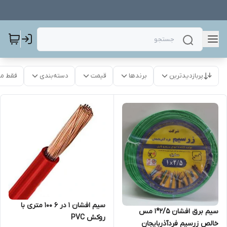
پربازدیدترین
برندها
قیمت
دسته‌بندی
فقط م
سیم افشان ۱ در ۶ ۱۰۰ متری با
سیم برق افشان 2/5*1 مس
روکش PVC
خالص زرسیم فردآذربایجان