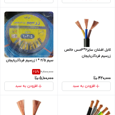
کابل افشان سایز6*3مس خالص
زرسیم فردآذربایجان
سیم 2/5 * 1 زرسیم فردآذربایجان
6,800,000
25
%
5,100,000
420,000
افزودن به سبد
افزودن به سبد