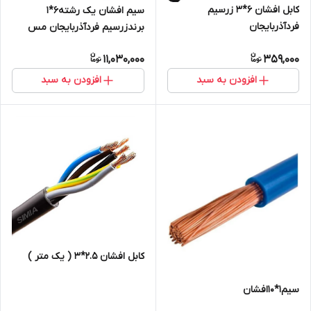
کابل افشان 6*3 زرسیم
سیم افشان یک رشته6*1
فردآذربایجان
برندزرسیم فردآذربایجان مس
11,030,000
359,000
افزودن به سبد
افزودن به سبد
کابل افشان 2.5*3 ( یک متر )
سیم1*10افشان