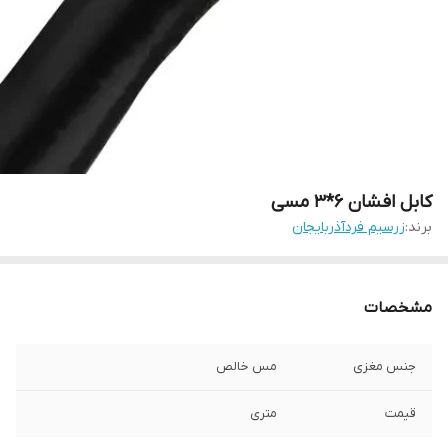
کابل افشان 6*3 مسی
برند:
زرسیم فردآذربایجان
مشخصات
جنس مغزی
مس خالص
قیمت
متری