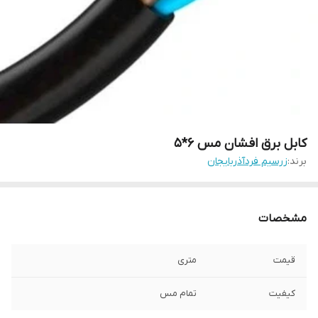
کابل برق افشان مس ‎‎ 5*6
برند:
زرسیم فردآذربایجان
مشخصات
قیمت
متری
کیفیت
تمام مس