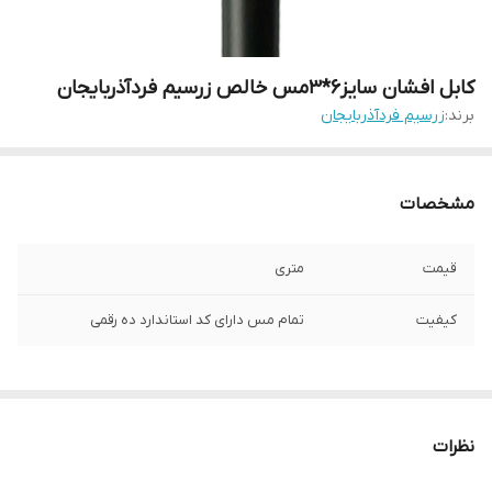
کابل افشان سایز6*3مس خالص زرسیم فردآذربایجان
برند:
زرسیم فردآذربایجان
مشخصات
قیمت
متری
کیفیت
تمام مس دارای کد استاندارد ده رقمی
نظرات