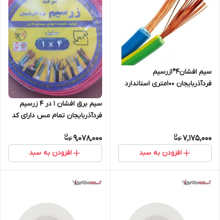
سیم افشان4*1زرسیم
فردآذربایجان 100متری استاندارد
تمام مس
سیم برق افشان 1 در 4 زرسیم
فردآذربایجان تمام مس دارای کد
استاندارد ده رقمی حلقه100متری
9,078,000
7,175,000
افزودن به سبد
افزودن به سبد