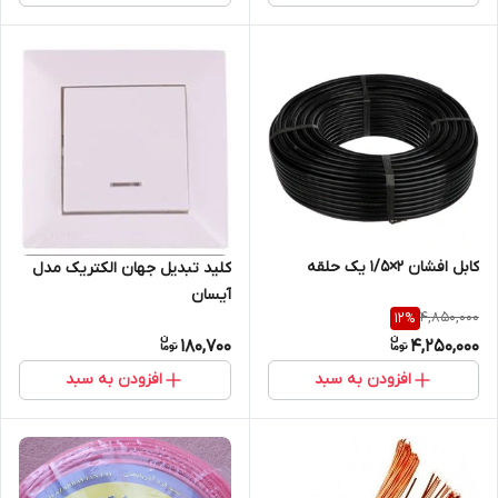
کابل افشان 2×1/5 یک حلقه
کلید تبدیل جهان الکتریک مدل
آیسان
4,850,000
12
%
180,700
4,250,000
افزودن به سبد
افزودن به سبد