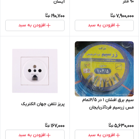
۹۰ متر
آیسان
190,700
7,900,000
افزودن به سبد
افزودن به سبد
سیم برق افشان 1 در 2/5تمام
پریز تلفن جهان الکتریک
مس زرسیم فردآذربایجان
حلقه100متری
167,000
5,630,000
افزودن به سبد
افزودن به سبد