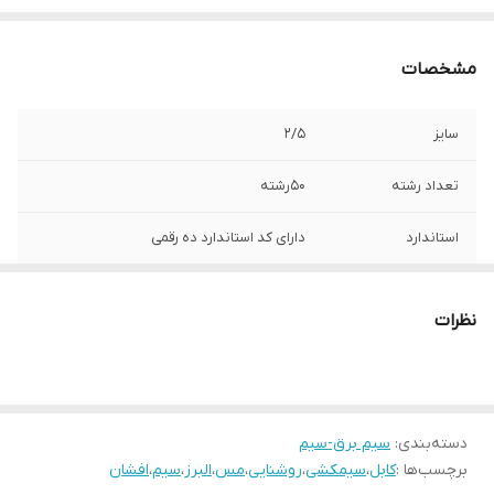
مشخصات
سایز
2/5
تعداد رشته
50رشته
استاندارد
دارای کد استاندارد ده رقمی
جنس مغزی
تمام مس
نظرات
دسته‌بندی
:
سیم برق-سیم
برچسب‌ها :
کابل
،
سیمکشی
،
روشنایی
،
مس
،
البرز
،
سیم
،
افشان