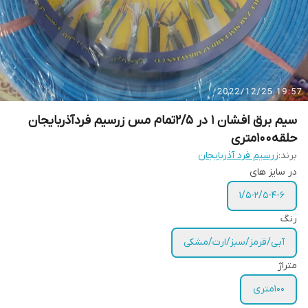
سیم برق افشان 1 در 2/5تمام مس زرسیم فردآذربایجان
حلقه100متری
برند:
زرسیم فرد آذربایجان
در سایز های
1/5-2/5-4-6
رنگ
آبی/قرمز/سبز/ارت/مشکی
متراژ
100متری