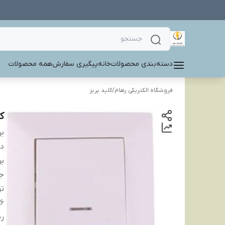
دسته‌بندی محصولات
خانه
پیگیری سفارش
همه محصولات
فروشگاه الکتریکی رهام
/
کلید پریز
ک
بر
دس
بر
ج
تو
16آم
ر