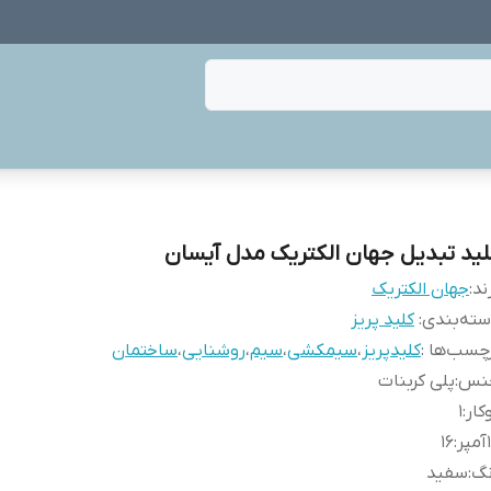
لید تبدیل جهان الکتریک مدل آیسان
ند:
جهان الکتریک
ته‌بندی
:
کلید پریز
چسب‌ها :
کلیدپریز
،
سیمکشی
،
سیم
،
روشنایی
،
ساختمان
نس
:
پلی کربنات
کار
:
1
پر
:
16
نگ
:
سفید