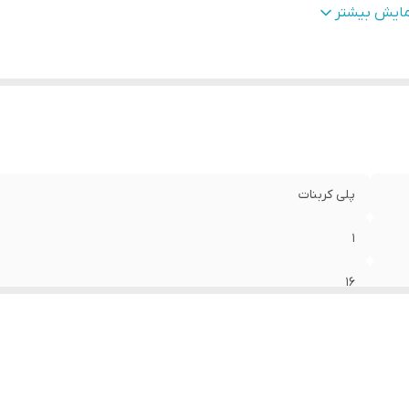
2ولت
:
250
مایش بیشتر
پلی کربنات
1
16
سفید
250