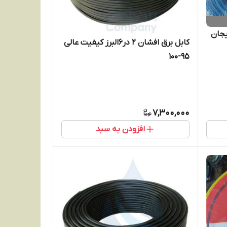
ذربایجان
کابل برق افشان 2 در6البرز کیفیت عالی
95-100
7,300,000
افزودن به سبد