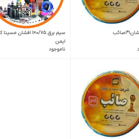
*1صائب
سیم برق 0/75×1 افشان مسینا
ایمن
ناموجود