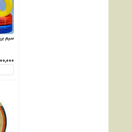
سیم برق1در6رساناالکتریک 
00,000