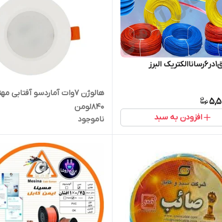
البرز
هالوژن 7وات آماردسو آفتابی مه
5,5
840لومن
افزودن به سبد
ناموجود