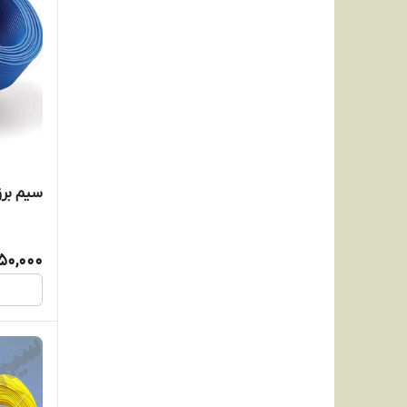
سیم برق الب
250,000