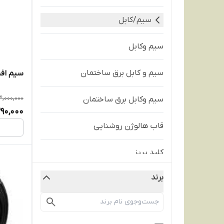
سیم/کابل
سیم وکابل
سیم و کابل برق ساختمان
سیم افشا
3,000,000
سیم وکابل برق ساختمان
390,000
قاب هالوژن روشنایی
کلید پریز
برند
لامپ و هالوژن