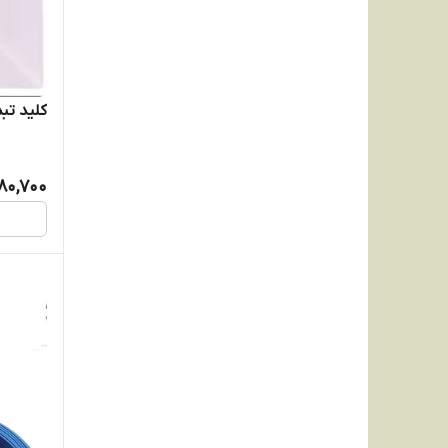
کلید تب
180,700