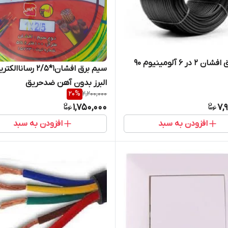
کابل برق افشان ۲ در ۶ آلومینیوم ۹۰
سیم برق افشان1*2/5 رساناال
البرز بدون آهن ضدحریق
20
%
2,200,000
1,750,000
7,
افزودن به سبد
افزودن به سبد