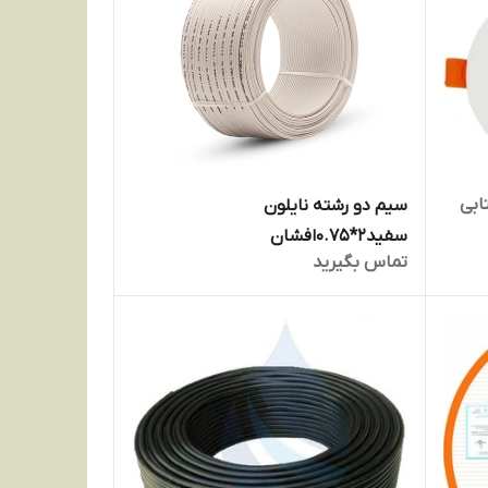
تابی
سیم دو رشته نایلون
سفید2*0.75افشان
تماس بگیرید