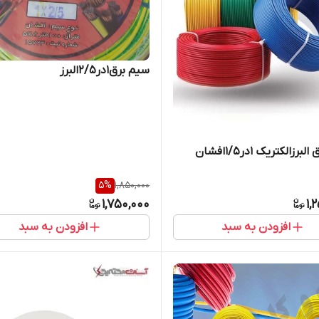
سیم برق1در2/5البرز
رزالکتریک 1در1/5افشان
5
%
1,850,000
1,750,000
1,
افزودن به سبد
افزودن به سبد