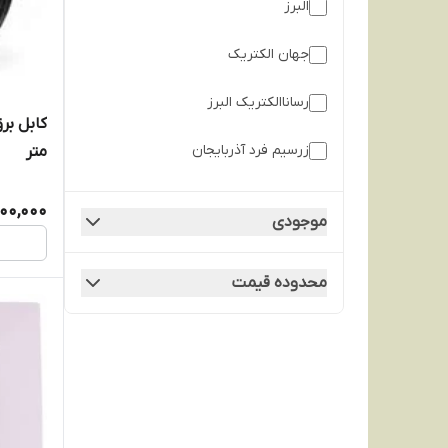
البرز
جهان الکتریک
رساناالکتریک البرز
زرسیم فرد آذربایجان
متر
صائب
900,000
موجودی
محدوده قیمت