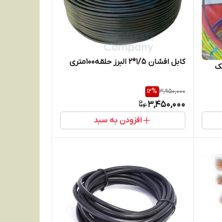
کابل افشان 1/5*2 البرز حلقه100متری
کتریک
12
%
3,950,000
3,450,000
افزودن به سبد