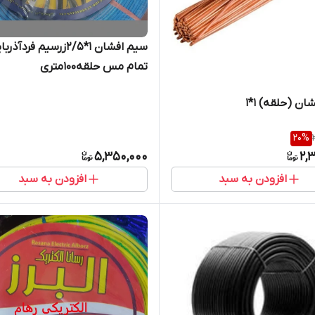
سیم افشان 1*2/5زرسیم فردآ
تمام مس حلقه100متری
ن (حلقه) 1*1
20
%
5,350,000
2,
افزودن به سبد
افزودن به سبد