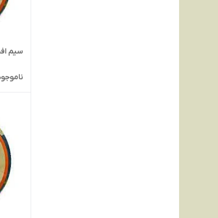
سیم افشان1
ناموجود