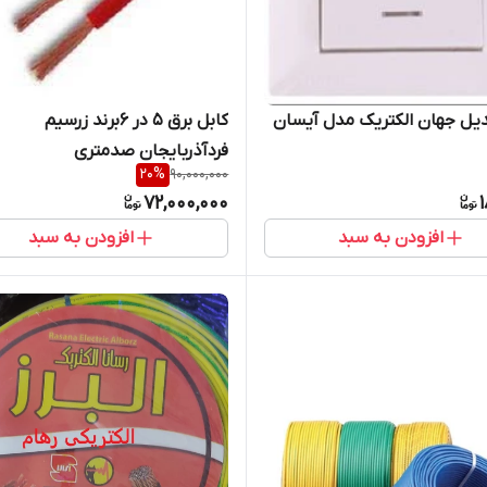
دیل جهان الکتریک مدل آیسان
کابل برق 5 در 6برند زرسیم
فردآذربایجان صدمتری
20
%
90,000,000
72,000,000
افزودن به سبد
افزودن به سبد