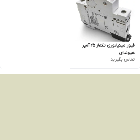
فیوز مینیاتوری تکفاز 25 آمپر
هیوندای
تماس بگیرید