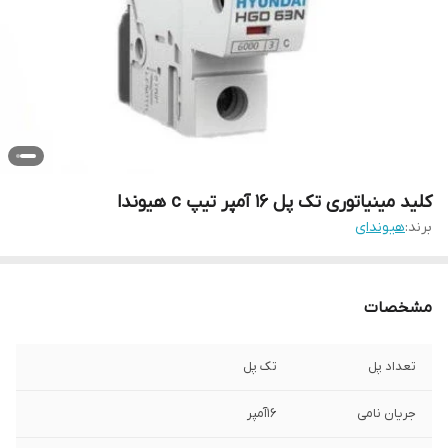
کلید مینیاتوری تک پل 16 آمپر تیپ c هیوندا
برند:
هیوندای
مشخصات
تعداد پل
تک پل
جریان نامی
16آمپر