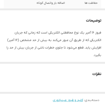
حفاظت ها
اضافه بار واتصال کوتاه
توضیحات
فیوز 16 آمپر یک نوع محافظتی الکتریکی است که زمانی که جریان
الکتریکی که از طریق آن عبور می‌کند به بیش از حد مشخص (16 آمپر)
افزایش یابد، قطع می‌شود تا جلوی خطرات ناشی از جریان بیش از حد را
بگیرد.
**ویژگی‌های فیوز 16 آمپر:**
1. **ظرفیت جریان:** این نوع فیوز به طور مشخص برای حفاظت در
نظرات
برابر جریان‌های تا 16 آمپر طراحی شده است. این به معنای این است که
اگر جریان عبوری از فیوز از این مقدار بیشتر شود، فیوز بلافاصله قطع
خواهد شد.
دسته‌بندی
:
کلید و فیوز مینیاتوری
2. **انواع استفاده:** فیوزهای مختلف برای مصارف مختلف طراحی