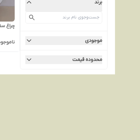
برند
چراغ سقفی 
موجودی
ناموجود
محدوده قیمت