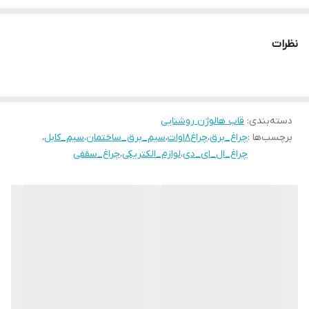
#چراغ۱۸وات#سیم_برق_ساختمان #لوازم_الکتریکی
نظرات
دسته‌بندی
:
قاب هالوژن روشنایی
برچسب‌ها :
چراغ_برق
،
چراغ۱۸وات
،
سیم_برق_ساختمان
،
سیم_کابل
،
چراغ_ال_ای_دی
،
لوازم_الکتریکی
،
چراغ_سقفی