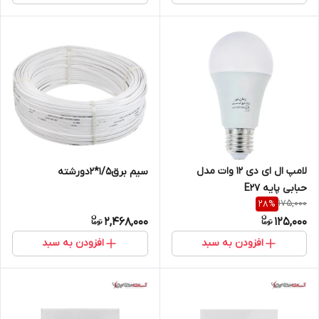
لامپ ال ای دی 12 وات مدل
سیم برق1/5*2دورشته
حبابی پایه E27
175,000
28
%
2,468,000
125,000
افزودن به سبد
افزودن به سبد