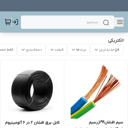
الکتریکی
جدیدترین
برندها
قیمت
دسته‌بندی
فقط محص
سیم افشان4*1زرسیم
کابل برق افشان ۲ در ۶ آلومینیوم