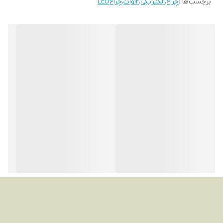
برچسب‌ها :
چراغ
،
الکتریکی
،
12وات
،
چراغLED
یادتان باشد که این ارقام تقریبی هستند و ممکن است بسته به برند و
مدل لامپ متفاوت باشند