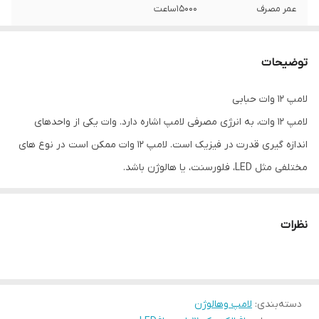
عمر مصرف
15000ساعت
گارانتی
یکسال
توضیحات
لامپ 12 وات حبابی
لامپ 12 وات، به انرژی مصرفی لامپ اشاره دارد. وات یکی از واحدهای
اندازه گیری قدرت در فیزیک است. لامپ 12 وات ممکن است در نوع های
مختلفی مثل LED، فلورسنت، یا هالوژن باشد.
برای مثال، لامپ LED 12 وات می تواند تقریبا 800-900 لومن (واحد
روشنایی) را تولید کند. با این حال، بسته به تکنولوژی مورد استفاده،
نظرات
بازدهی نوری (تعداد لومن تولید شده در هر وات مصرفی) می تواند
متفاوت باشد.
از طرفی، لامپ های فلورسنت 12 وات می توانند تقریبا 600-700 لومن را
دسته‌بندی
:
لامپ وهالوژن
تولید کنند و لامپ های هالوژن 12 وات حدود 200 لومن را تولید می کنند.