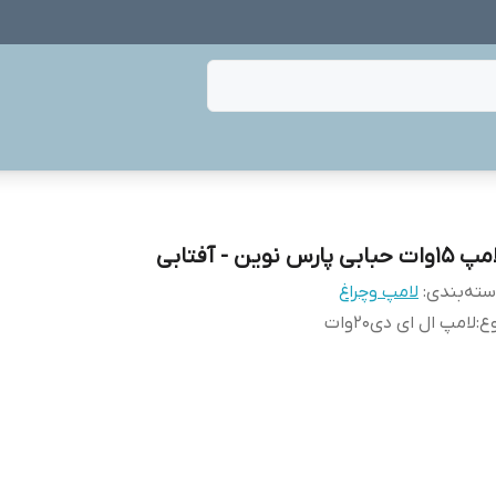
وات حبابی پارس نوین - آفتابی
ته‌بندی
:
لامپ وچراغ
ع
:
لامپ ال ای دی20وات