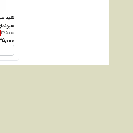
هیوندای
275,000
35,000