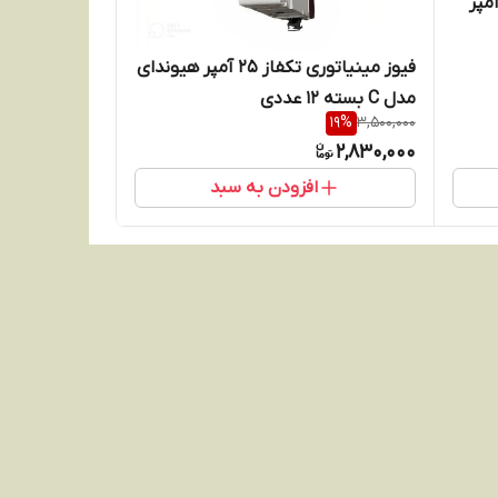
وز مینیاتوری تکفاز هیوندای10آمپر
فیوز مینیاتوری تکفاز 25 آمپر هیوندای
مدل C بسته 12 عددی
19
%
3,500,000
2,830,000
افزودن به سبد