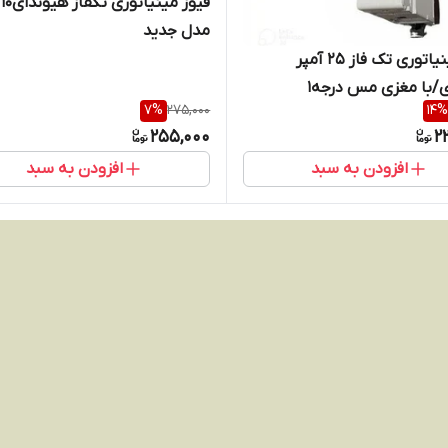
فی
مدل جدید
کلید مینیاتوری تک فاز 25 آمپر
/با مغزی مس درجه1
7
%
275,000
14
%
255,000
2
افزودن به سبد
افزودن به سبد