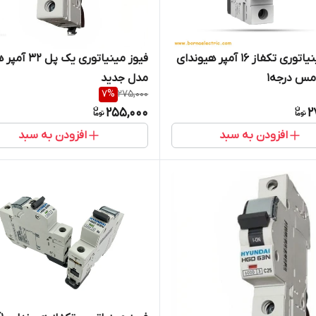
کلید مینیاتوری تکفاز 16 آمپر هیوندای
فیوز مینیاتوری یک 
مس درجه1
مدل جدید
7
%
275,000
255,000
2
افزودن به سبد
افزودن به سبد