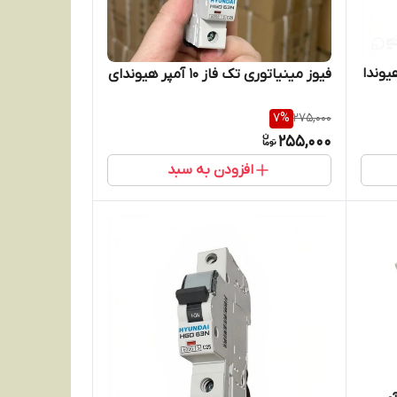
پل 32 آمپر هیوندا
فیوز مینیاتوری تک فاز 10 آمپر هیوندای
7
%
275,000
255,000
افزودن به سبد