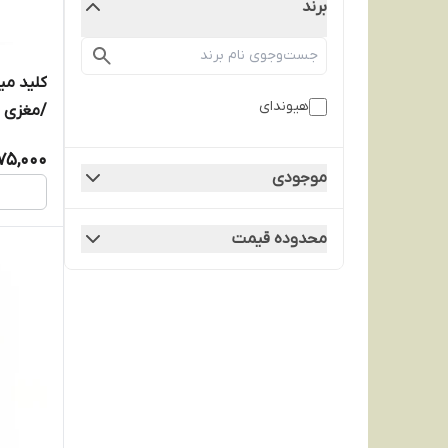
برند
هیوندای
/مغزی 
75,000
موجودی
محدوده قیمت