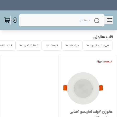
قاب هالوژن
جدیدترین
برندها
قیمت
دسته‌بندی
فقط محص
هالوژن 7وات آماردسو آفتابی