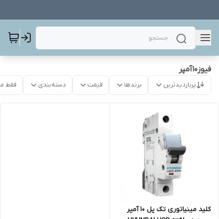
فیوز10آمپر
پربازدیدترین
برندها
قیمت
دسته‌بندی
فقط م
کلید مینیاتوری تک پل 10 آمپر