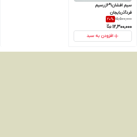
سیم افشان1*6زرسیم
فردآذربایجان
15,500,000
20
%
12,300,000
افزودن به سبد