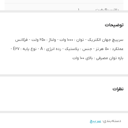
پلاتین باکیفیت
1
توضیحات
سرپیچ جهان الکتریک - توان : 1000 وات - ولتاژ : 250 ولت - فرکانس
عملکرد : 50 هرتز - جنس : پلاستیک - رده انرژی : A - نوع پایه : E27 -
بازه توان مصرفی : بالای 100 وات
نظرات
دسته‌بندی
:
سرپیچ