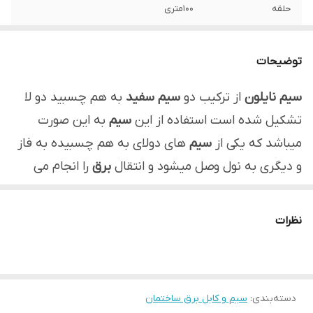
حلقه
100متری
توضیحات
سیم نایلون
از ترکیب دو
سیم سفید
به هم چسبید دو لا
تشکیل شده است استفاده از این
سیم
به این صورت
میباشد که یکی از
سیم
های دولای به هم چسبیده به فاز
و دیگری به نول وصل میشود و انتقال
برق
را انجام می
دهد. از
سیم نایلون
میتوان در وسایل برقی که مصرف
خیلی بالایی ندارند نیست استفاده کرد.
نظرات
دسته‌بندی
:
سیم و کابل برق ساختمان