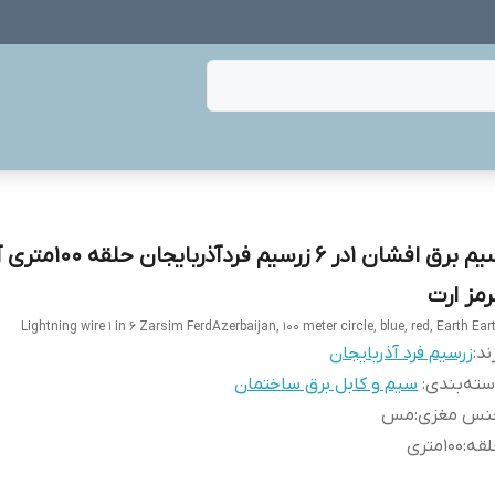
سیم برق افشان 1در 6 زرسیم فردآذربایج
رمز ارت
Lightning wire 1 in 6 Zarsim FerdAzerbaijan, 100 meter circle, blue, red, Earth Ear
ند:
زرسیم فرد آذربایجان
ته‌بندی
:
سیم و کابل برق ساختمان
نس مغزی
:
مس
لقه
:
100متری