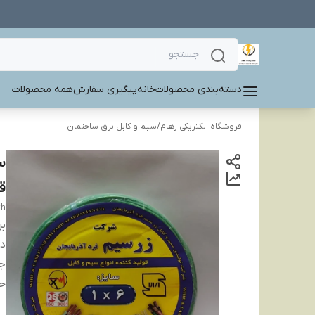
دسته‌بندی محصولات
خانه
پیگیری سفارش
همه محصولات
فروشگاه الکتریکی رهام
/
سیم و کابل برق ساختمان
ق
th
بر
دس
ج
ح