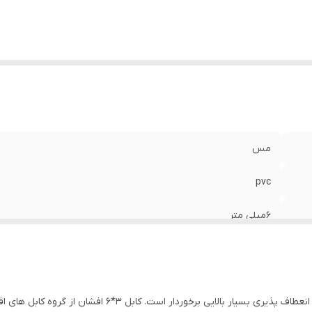
مس
pvc
6میلی متر
3