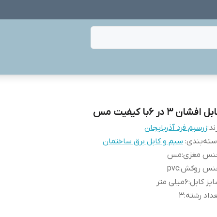
ل افشان 3 در 6با کیفیت مس
ند:
زرسیم فرد آذربایجان
ته‌بندی
:
سیم و کابل برق ساختمان
نس مغزی
:
مس
نس روکش
:
pvc
یز کابل
:
6میلی متر
داد رشته
:
3