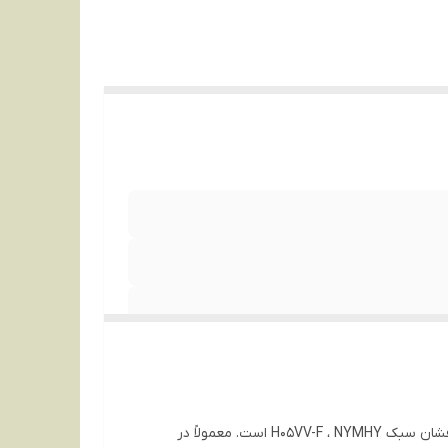
کابل برق 3*6 به دلیل افشان بودن هادی مسی در آن از انعطاف پذیری بسیار بالایی برخوردار است. کابل 3*6 افشان از گروه کابل های افشان سبک H05VV-F ، NYMHY است. معمولاً در