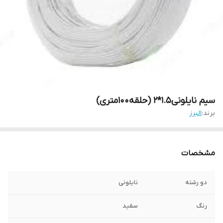
سیم نایلونی1.5*2 (حلقه100متری)
برند:
البرز
مشخصات
دو رشته
نایلونی
رنگ
سفید