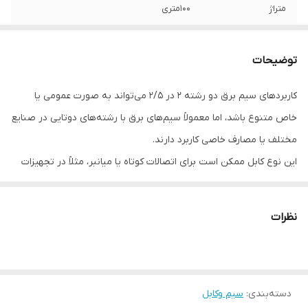
متراژ
100متری
جنس
ترکیبی با روکش مس
توضیحات
کاربردهای سیم برق دو رشته 2 در 2/5 می‌تواند به صورت عمومی یا
خاص متنوع باشد، اما معمولاً سیم‌های برق با رشته‌های دوتایی در صنایع
مختلف یا مصارف خاصی کاربرد دارند.
این نوع کابل ممکن است برای اتصالات کوتاه یا میانبر، مثلاً در تجهیزات
الکترونیکی کوچک یا دستگاه‌هایی که نیاز به انعطاف و اندازه کوچک دارند،
مورد استفاده قرار گیرد. همچنین می‌تواند در کاربردهایی که نیاز به
نظرات
رشته‌های الکتریکی مختلف برای اتصالات موازی یا اتصالات مجزا دارند،
مورد استفاده قرار بگیرد.
در برخی از صنایع ممکن است از این نوع کابل برای اتصالات کوچک
دسته‌بندی
:
سیم وکابل
مدارهای الکتریکی در دستگاه‌های پزشکی، دستگاه‌های دقیق، یا تجهیزات