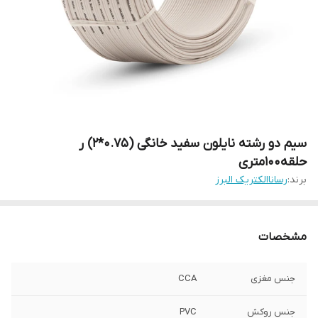
سیم دو رشته نایلون سفید خانگی (0.75*2) ر
حلقه100متری
برند:
رساناالکتریک البرز
مشخصات
جنس مغزی
CCA
جنس روکش
PVC