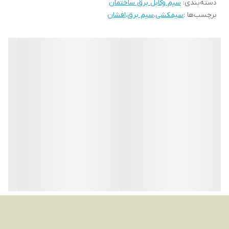
دسته‌بندی
:
سیم وکابل برق ساختمان
نصب انواع قفل برقی انتقال و تامین برق انواع دوربین مدار بسته نصب
برچسب‌ها :
سیمکشی
،
سیم برق
،
افشان
در قسمتهایی از درب اتوماتیک، راهبند و …. در سیستم های روشنایی
ساختمان و … نیز مورد استفاده قرار میگیرد که نوع آن و جنس آن بر
اساس نیاز باید بررسی و با دقت انتخاب شود
سیم نایلون دو رشته با عایق PVC سفید رنگی که دارد می‌تواند از برق
گرفتگی جلوگیری کند و در برابر تغییرات دما بین -30 تا 70 درجه مقاوم
می‌باشد
سیم‌های نایلونی به صورت دوتایی هستند که یکی از آن‌ رشته‌ها به
جریان فاز و دیگری به جریان نول اختصاص می‌یابد.
همچنین از این سیم میتوان به عنوان سیم سیار نیز استفاده کرد منتها
نباید از این سیم انتقال برق زیادی گرفت،