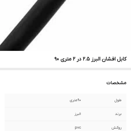
کابل افشان البرز ۲.۵ در ۲ متری ۹۰
مشخصات
طول
90متری
برند
البرز
روکش
pvc