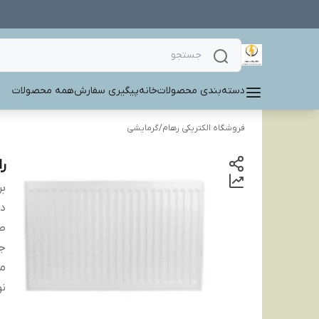
دسته‌بندی محصولات
خانه
پیگیری سفارش
همه محصولات
فروشگاه الکتریکی رهام
/
گرمایشی
را
بر
دس
طو
ج
مت
نو