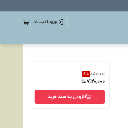
ورود | ثبت‌نام
16
%
8,500,000
7,120,000
افزودن به سبد خرید