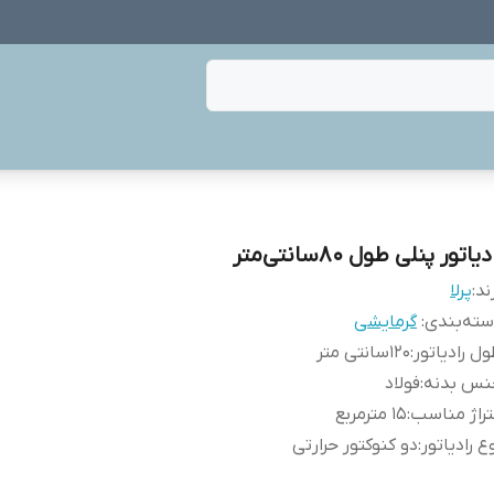
دیاتور پنلی طول 80سانتی‌متر
ند:
پرلا
ته‌بندی
:
گرمایشی
ل رادیاتور
:
120سانتی متر
نس بدنه
:
فولاد
راژ مناسب
:
15 مترمربع
ع رادیاتور
:
دو کنوکتور حرارتی