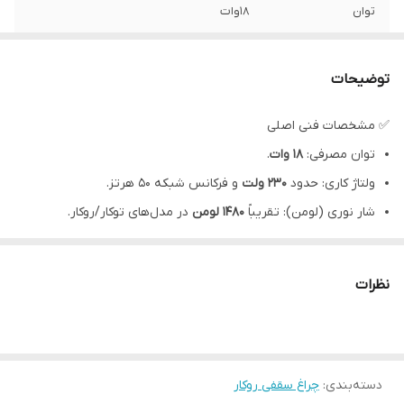
توان
18وات
توضیحات
✅ مشخصات فنی اصلی
توان مصرفی:
۱۸ وات
.
ولتاژ کاری: حدود
۲۳۰ ولت
و فرکانس شبکه ۵۰ هرتز.
شار نوری (لومن): تقریباً
۱۴۸۰ لومن
در مدل‌های توکار/روکار.
زاویه تابش نور: حدود
۱۱۰ درجه
.
دمای رنگ: دو حالت رایج «آفتابی» (~۲۹۴۰ کلوین) و «مهتابی» (~۶۴۰۰
نظرات
کلوین).
شاخص نمود رنگ (CRI): کمتر از یا برابر حدود
۸۰
.
عمر مفید: حدود
۲۵٬۰۰۰ ساعت
.
دسته‌بندی
:
نصب: مدل‌های “دایره‌ای ۱۸ وات” هم به صورت
چراغ سقفی روکار
توکار
(داخل سقف