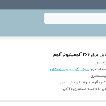
ل برق 6×2 آلومینیوم آلوم
ند:
البرز
ته‌بندی
:
سیم و کابل برق ساختمان
یمت
:
متری
نس
:
آلومینیوم با روکش مس
پر تا فاصله صدمتری
:
20آمپر