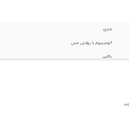
متری
آلومینیوم با روکش مس
20آمپر
ید.