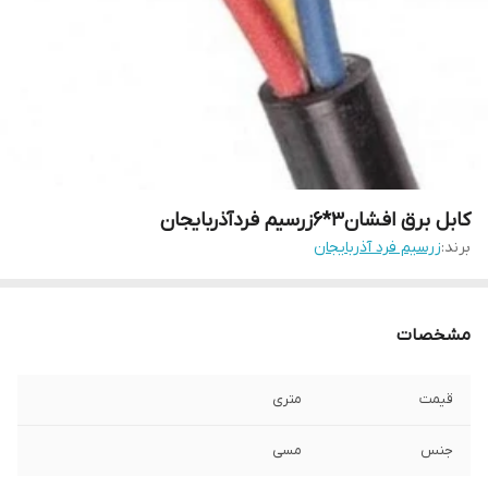
کابل برق افشان3*6زرسیم فردآذربایجان
برند:
زرسیم فرد آذربایجان
مشخصات
قیمت
متری
جنس
مسی