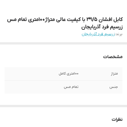
کابل افشان ۱/۵*۲ با کیفیت عالی متراژ۱۰۰متری تمام مس
زرسیم فرد آذربایجان
برند:
زرسیم فرد آذربایجان
مشخصات
متراژ
100متری کامل
جنس
تمام مس
نظرات