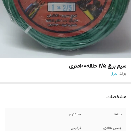
سیم برق 2/5 حلقه100متری
برند:
البرز
مشخصات
حلقه
100متری
جنس هادی
ترکیبی