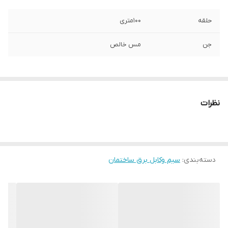
حلقه
100متری
جن
مس خالص
نظرات
دسته‌بندی
:
سیم وکابل برق ساختمان