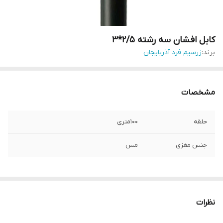
کابل افشان سه رشته ۲/۵*۳
برند:
زرسیم فرد آذربایجان
مشخصات
حلقه
100متری
جنس مغزی
مس
نظرات