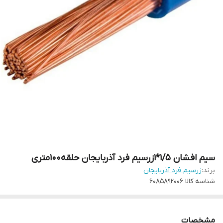
سیم افشان 1/5*1زرسیم فرد آذربایجان حلقه100متری
برند:
زرسیم فرد آذربایجان
شناسه کالا
6085892006
مشخصات