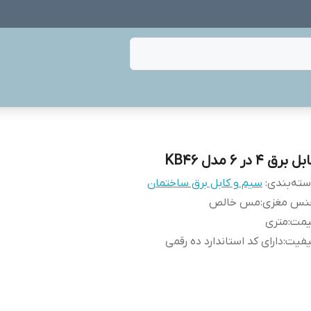
ل برق 4 در 6 مدل KB46
ته‌بندی
:
سیم و کابل برق ساختمان
نس مغزی
:
مس خالص
یمت
:
متری
یفیت
:
دارای کد استاندارد ده رقمی