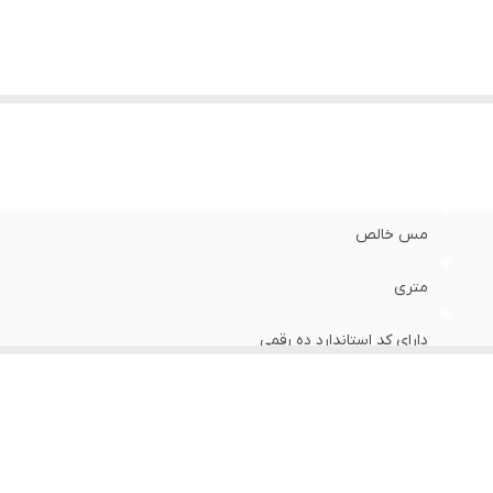
مس خالص
متری
دارای کد استاندارد ده رقمی