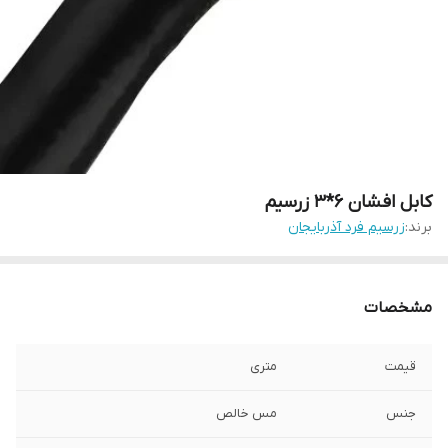
کابل افشان 6*3 زرسیم
برند:
زرسیم فرد آذربایجان
مشخصات
قیمت
متری
جنس
مس خالص