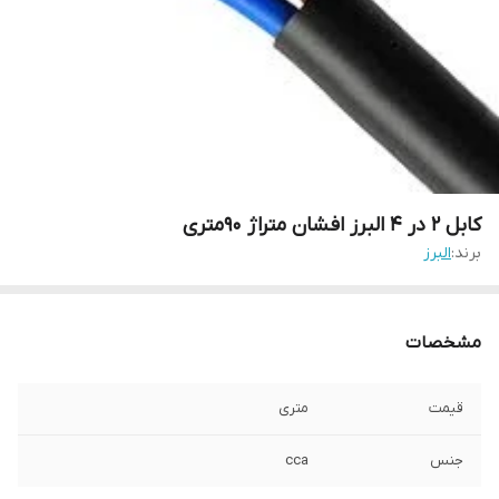
کابل 2 در 4 البرز افشان متراژ 90متری
برند:
البرز
مشخصات
قیمت
متری
جنس
cca