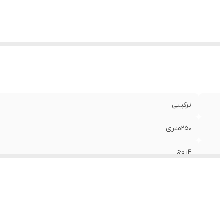
ترکیبی
250متری
4زوج