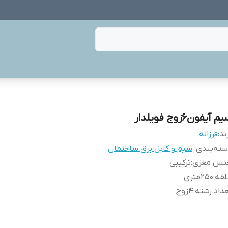
م آیفون6زوج فویلدار
ند:
فرزانه
ته‌بندی
:
سیم و کابل برق ساختمان
نس مغزی
:
ترکیبی
لقه
:
250متری
داد رشته
:
4زوج