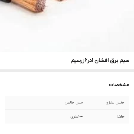
سیم برق افشان 1در6زرسیم
مشخصات
جنس مغزی
مس خالص
حلقه
100متری