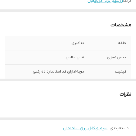
برند:
زرسیم فرد آذربایجان
مشخصات
حلقه
100متری
جنس مغزی
مس خالص
کیفیت
درجه1دارای کد استاندارد ده رقمی
نظرات
دسته‌بندی
:
سیم و کابل برق ساختمان