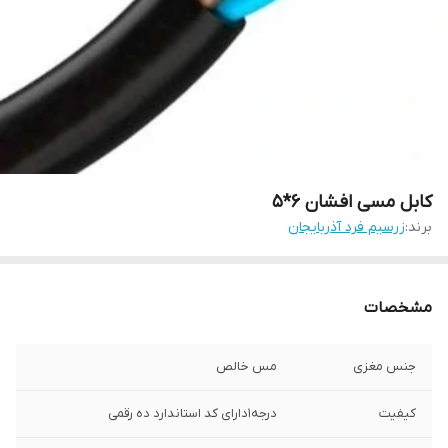
کابل مسی افشان 6*5
برند:
زرسیم فرد آذربایجان
مشخصات
جنس مغزی
مس خالص
کیفیت
درجه1دارای کد استاندارد ده رقمی