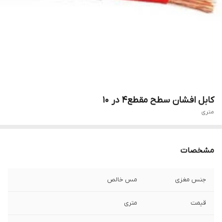
کابل افشان سطح مقطع4 در 10
متری
مشخصات
جنس مغزی
مس خالص
قیمت
متری