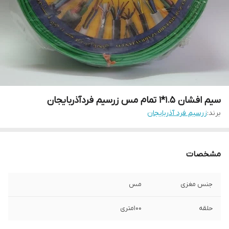
سیم افشان 1.5*1 تمام مس زرسیم فردآذربایجان
برند:
زرسیم فرد آذربایجان
مشخصات
جنس مغزی
مس
حلقه
100متری