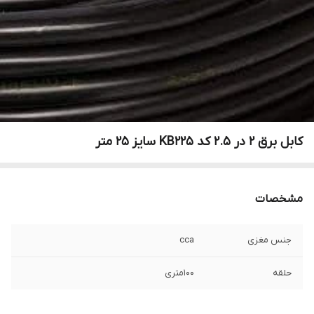
کابل برق ۲ در ۲.۵ کد KB225 سایز ۲۵ متر
مشخصات
جنس مغزی
cca
حلقه
100متری