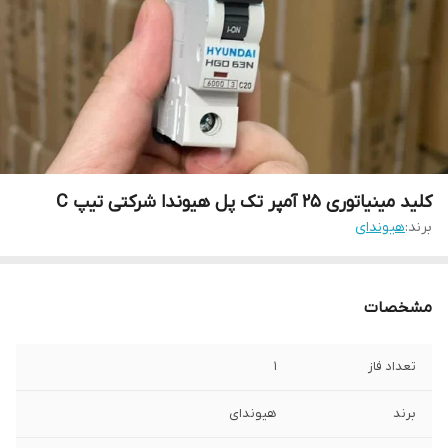
کلید مینیاتوری 25 آمپر تک پل هیوندا شرکتی تیپ C
برند:
هیوندای
مشخصات
تعداد فاز
1
برند
هیوندای