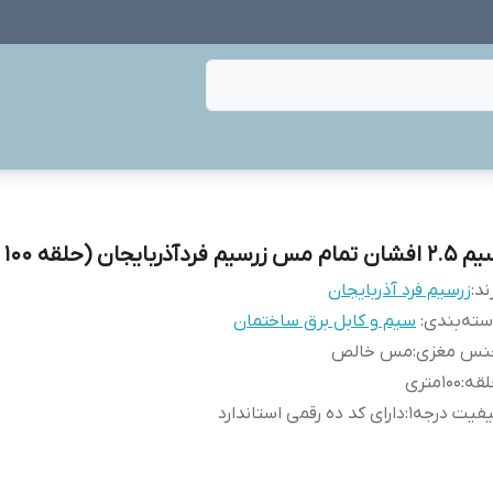
ان تمام مس زرسیم فردآذربایجان (حلقه 100 متری)
ند:
زرسیم فرد آذربایجان
ته‌بندی
:
سیم و کابل برق ساختمان
نس مغزی
:
مس خالص
لقه
:
100متری
فیت درجه1
:
دارای کد ده رقمی استاندارد