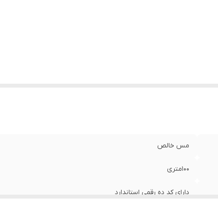
مس خالص
100متری
دارای کد ده رقمی استاندارد