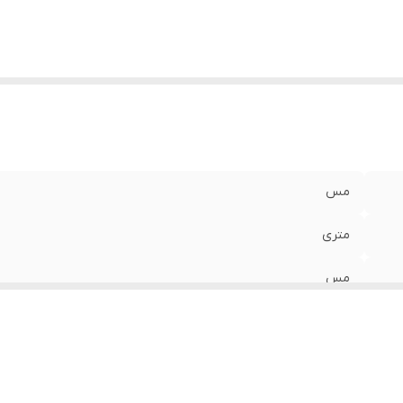
مس
متری
مس