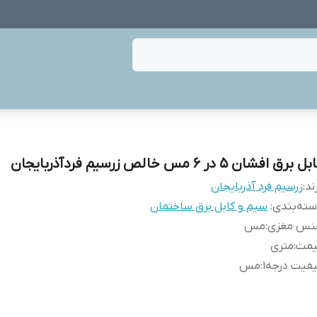
ل برق افشان 5 در 6 مس خالص زرسیم فردآذربایجان
ند:
زرسیم فرد آذربایجان
ته‌بندی
:
سیم و کابل برق ساختمان
نس مغزی
:
مس
یمت
:
متری
فیت درجه1
:
مس