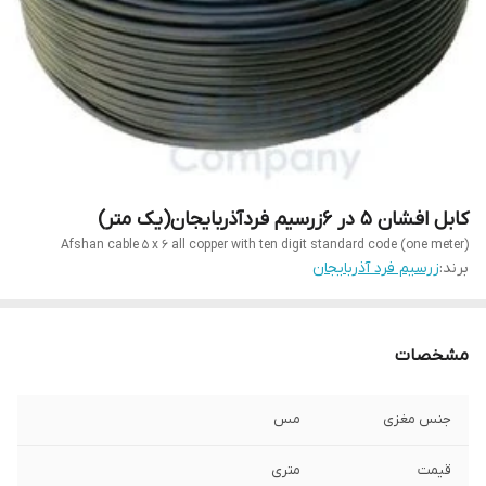
کابل افشان 5 در 6زرسیم فردآذربایجان(یک متر)
Afshan cable 5 x 6 all copper with ten digit standard code (one meter)
برند:
زرسیم فرد آذربایجان
مشخصات
جنس مغزی
مس
قیمت
متری