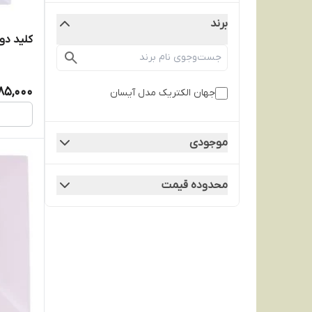
برند
کلید دو
85,000
جهان الکتریک مدل آیسان
موجودی
محدوده قیمت